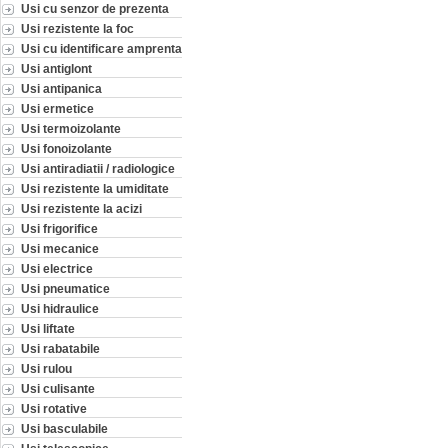
Usi cu senzor de prezenta
Usi rezistente la foc
Usi cu identificare amprenta
Usi antiglont
Usi antipanica
Usi ermetice
Usi termoizolante
Usi fonoizolante
Usi antiradiatii / radiologice
Usi rezistente la umiditate
Usi rezistente la acizi
Usi frigorifice
Usi mecanice
Usi electrice
Usi pneumatice
Usi hidraulice
Usi liftate
Usi rabatabile
Usi rulou
Usi culisante
Usi rotative
Usi basculabile