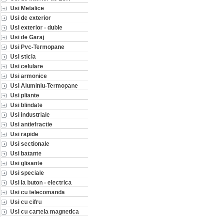
Usi Metalice
Usi de exterior
Usi exterior - duble
Usi de Garaj
Usi Pvc-Termopane
Usi sticla
Usi celulare
Usi armonice
Usi Aluminiu-Termopane
Usi pliante
Usi blindate
Usi industriale
Usi antiefractie
Usi rapide
Usi sectionale
Usi batante
Usi glisante
Usi speciale
Usi la buton - electrica
Usi cu telecomanda
Usi cu cifru
Usi cu cartela magnetica