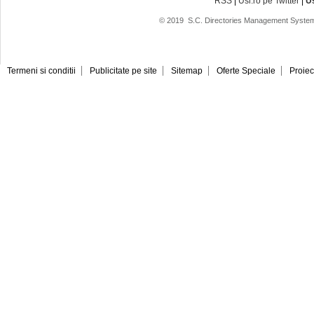
RSS
|
Usi.ro pe Twitter
|
U
© 2019
S.C. Directories Management System
Termeni si conditii
Publicitate pe site
Sitemap
Oferte Speciale
Proiec