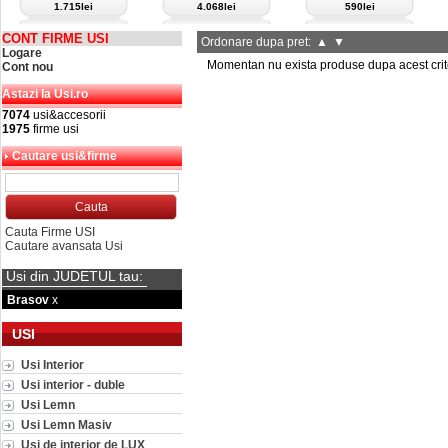
1.715lei
4.068lei
590lei
CONT FIRME USI
Ordonare dupa pret:
▲
▼
Logare
Momentan nu exista produse dupa acest crit
Cont nou
Astazi la Usi.ro
7074
usi&accesorii
1975
firme usi
Cautare usi&firme
Cauta Firme USI
Cautare avansata Usi
Usi din JUDETUL tau:
Brasov
x
USI
Usi Interior
Usi interior - duble
Usi Lemn
Usi Lemn Masiv
Usi de interior de LUX