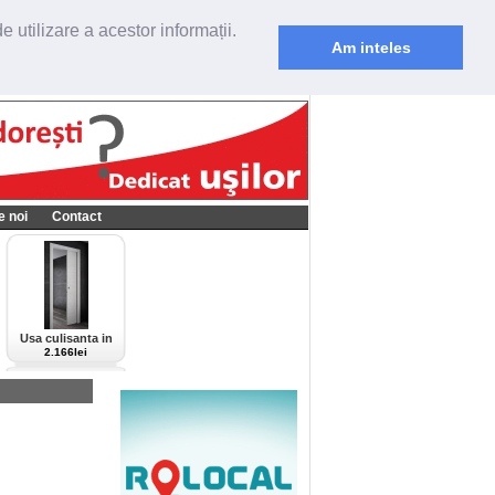
 utilizare a acestor informații.
Am inteles
e noi
Contact
Usa culisanta in
perete Scrigno,
2.166lei
model Cieca,
culoare alba-bianco