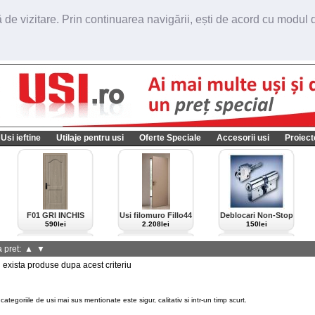
de vizitare. Prin continuarea navigării, ești de acord cu modul de
Usi ieftine
Utilaje pentru usi
Oferte Speciale
Accesorii usi
Proiect
F01 GRI INCHIS
Usi filomuro Fillo44
Deblocari Non-Stop
import Italia
590lei
2.208lei
150lei
 pret:
▲
▼
xista produse dupa acest criteriu
categoriile de usi mai sus mentionate este sigur, calitativ si intr-un timp scurt.