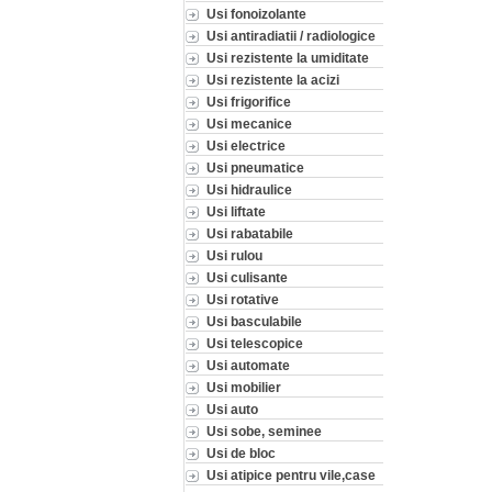
Usi fonoizolante
Usi antiradiatii / radiologice
Usi rezistente la umiditate
Usi rezistente la acizi
Usi frigorifice
Usi mecanice
Usi electrice
Usi pneumatice
Usi hidraulice
Usi liftate
Usi rabatabile
Usi rulou
Usi culisante
Usi rotative
Usi basculabile
Usi telescopice
Usi automate
Usi mobilier
Usi auto
Usi sobe, seminee
Usi de bloc
Usi atipice pentru vile,case