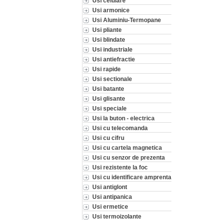
Usi celulare
Usi armonice
Usi Aluminiu-Termopane
Usi pliante
Usi blindate
Usi industriale
Usi antiefractie
Usi rapide
Usi sectionale
Usi batante
Usi glisante
Usi speciale
Usi la buton - electrica
Usi cu telecomanda
Usi cu cifru
Usi cu cartela magnetica
Usi cu senzor de prezenta
Usi rezistente la foc
Usi cu identificare amprenta
Usi antiglont
Usi antipanica
Usi ermetice
Usi termoizolante