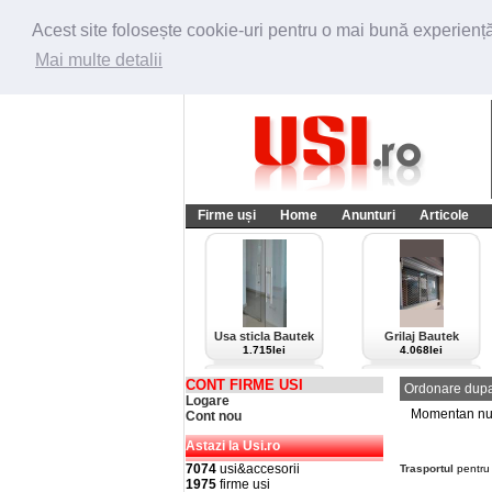
Acest site folosește cookie-uri pentru o mai bună experiență 
Mai multe detalii
Firme uși
Home
Anunturi
Articole
Usa sticla Bautek
Grilaj Bautek
1.715lei
4.068lei
CONT FIRME USI
Ordonare dupa
Logare
Momentan nu e
Cont nou
Astazi la Usi.ro
7074
usi&accesorii
Trasportul
pentru 
1975
firme usi