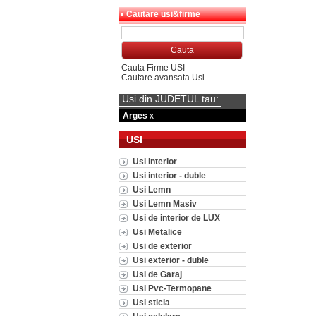
Cautare usi&firme
Cauta Firme USI
Cautare avansata Usi
Usi din JUDETUL tau:
Arges
x
USI
Usi Interior
Usi interior - duble
Usi Lemn
Usi Lemn Masiv
Usi de interior de LUX
Usi Metalice
Usi de exterior
Usi exterior - duble
Usi de Garaj
Usi Pvc-Termopane
Usi sticla