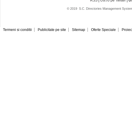
RSS
|
Usi.ro pe Twitter
|
U
© 2019
S.C. Directories Management System
Termeni si conditii
Publicitate pe site
Sitemap
Oferte Speciale
Proiec