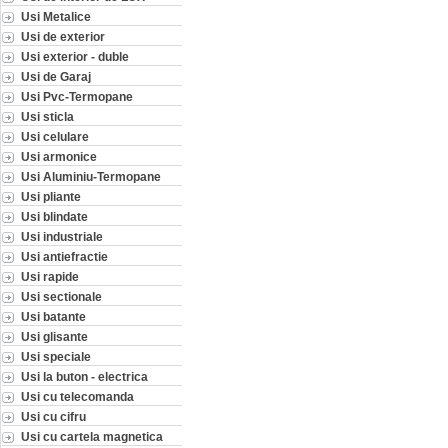
Usi Metalice
Usi de exterior
Usi exterior - duble
Usi de Garaj
Usi Pvc-Termopane
Usi sticla
Usi celulare
Usi armonice
Usi Aluminiu-Termopane
Usi pliante
Usi blindate
Usi industriale
Usi antiefractie
Usi rapide
Usi sectionale
Usi batante
Usi glisante
Usi speciale
Usi la buton - electrica
Usi cu telecomanda
Usi cu cifru
Usi cu cartela magnetica