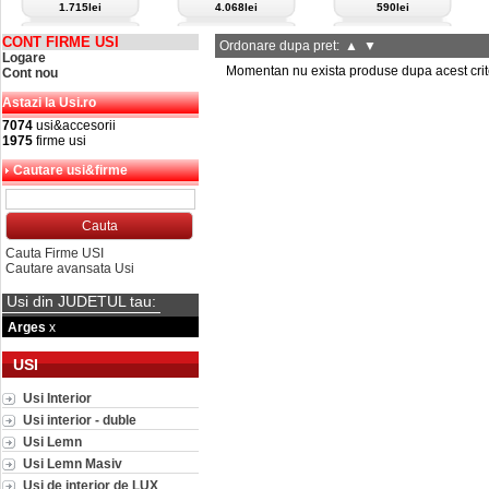
1.715lei
4.068lei
590lei
CONT FIRME USI
Ordonare dupa pret:
▲
▼
Logare
Momentan nu exista produse dupa acest crit
Cont nou
Astazi la Usi.ro
7074
usi&accesorii
1975
firme usi
Cautare usi&firme
Cauta Firme USI
Cautare avansata Usi
Usi din JUDETUL tau:
Arges
x
USI
Usi Interior
Usi interior - duble
Usi Lemn
Usi Lemn Masiv
Usi de interior de LUX