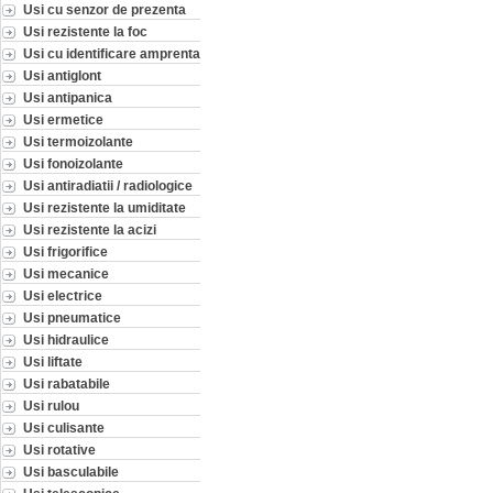
Usi cu senzor de prezenta
Usi rezistente la foc
Usi cu identificare amprenta
Usi antiglont
Usi antipanica
Usi ermetice
Usi termoizolante
Usi fonoizolante
Usi antiradiatii / radiologice
Usi rezistente la umiditate
Usi rezistente la acizi
Usi frigorifice
Usi mecanice
Usi electrice
Usi pneumatice
Usi hidraulice
Usi liftate
Usi rabatabile
Usi rulou
Usi culisante
Usi rotative
Usi basculabile