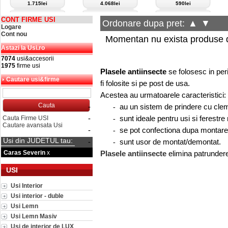
1.715lei
4.068lei
590lei
CONT FIRME USI
Ordonare dupa pret:
▲
▼
Logare
Cont nou
Momentan nu exista produse d
Astazi la Usi.ro
7074
usi&accesorii
1975
firme usi
Plasele antiinsecte
se folosesc in peri
Cautare usi&firme
fi folosite si pe post de usa.
Acestea au urmatoarele caracteristici:
-
au un sistem de prindere cu cle
-
-
sunt ideale pentru usi si ferestre
Cauta Firme USI
-
Cautare avansata Usi
-
se pot confectiona dupa montare
-
Usi din JUDETUL tau:
-
sunt usor de montat/demontat.
-
Caras Severin
x
Plasele antiinsecte
elimina patrundere
USI
Usi Interior
Usi interior - duble
Usi Lemn
Usi Lemn Masiv
Usi de interior de LUX