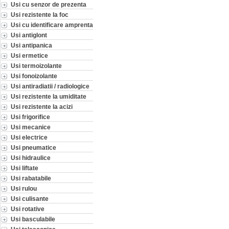
Usi cu senzor de prezenta
Usi rezistente la foc
Usi cu identificare amprenta
Usi antiglont
Usi antipanica
Usi ermetice
Usi termoizolante
Usi fonoizolante
Usi antiradiatii / radiologice
Usi rezistente la umiditate
Usi rezistente la acizi
Usi frigorifice
Usi mecanice
Usi electrice
Usi pneumatice
Usi hidraulice
Usi liftate
Usi rabatabile
Usi rulou
Usi culisante
Usi rotative
Usi basculabile