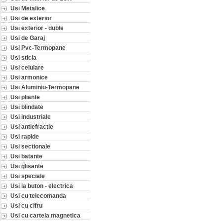
Usi Metalice
Usi de exterior
Usi exterior - duble
Usi de Garaj
Usi Pvc-Termopane
Usi sticla
Usi celulare
Usi armonice
Usi Aluminiu-Termopane
Usi pliante
Usi blindate
Usi industriale
Usi antiefractie
Usi rapide
Usi sectionale
Usi batante
Usi glisante
Usi speciale
Usi la buton - electrica
Usi cu telecomanda
Usi cu cifru
Usi cu cartela magnetica