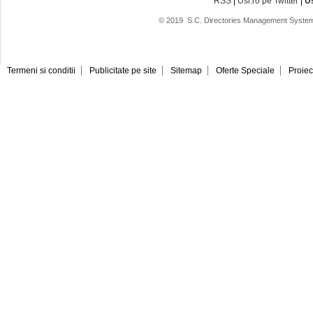
RSS
|
Usi.ro pe Twitter
|
U
© 2019
S.C. Directories Management System
Termeni si conditii
Publicitate pe site
Sitemap
Oferte Speciale
Proiec