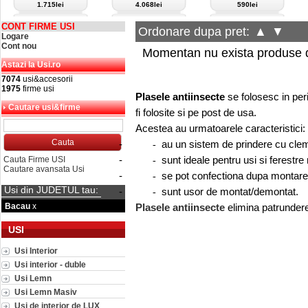
1.715lei
4.068lei
590lei
CONT FIRME USI
Ordonare dupa pret:
▲
▼
Logare
Cont nou
Momentan nu exista produse d
Astazi la Usi.ro
7074
usi&accesorii
1975
firme usi
Plasele antiinsecte
se folosesc in peri
Cautare usi&firme
fi folosite si pe post de usa.
Acestea au urmatoarele caracteristici:
-
au un sistem de prindere cu cle
-
-
sunt ideale pentru usi si ferestre
Cauta Firme USI
-
Cautare avansata Usi
-
se pot confectiona dupa montare
-
Usi din JUDETUL tau:
-
sunt usor de montat/demontat.
-
Bacau
x
Plasele antiinsecte
elimina patrundere
USI
Usi Interior
Usi interior - duble
Usi Lemn
Usi Lemn Masiv
Usi de interior de LUX