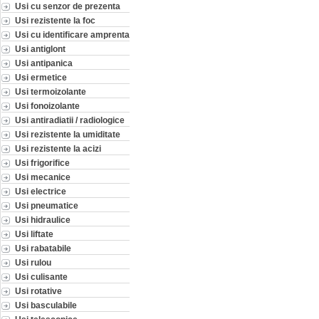
Usi cu senzor de prezenta
Usi rezistente la foc
Usi cu identificare amprenta
Usi antiglont
Usi antipanica
Usi ermetice
Usi termoizolante
Usi fonoizolante
Usi antiradiatii / radiologice
Usi rezistente la umiditate
Usi rezistente la acizi
Usi frigorifice
Usi mecanice
Usi electrice
Usi pneumatice
Usi hidraulice
Usi liftate
Usi rabatabile
Usi rulou
Usi culisante
Usi rotative
Usi basculabile