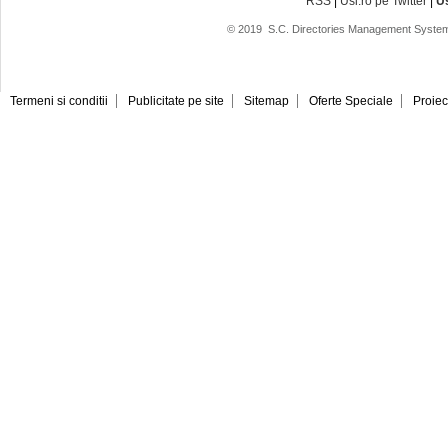
RSS
|
Usi.ro pe Twitter
|
U
© 2019
S.C. Directories Management System
Termeni si conditii
Publicitate pe site
Sitemap
Oferte Speciale
Proiec