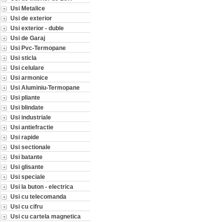
Usi Metalice
Usi de exterior
Usi exterior - duble
Usi de Garaj
Usi Pvc-Termopane
Usi sticla
Usi celulare
Usi armonice
Usi Aluminiu-Termopane
Usi pliante
Usi blindate
Usi industriale
Usi antiefractie
Usi rapide
Usi sectionale
Usi batante
Usi glisante
Usi speciale
Usi la buton - electrica
Usi cu telecomanda
Usi cu cifru
Usi cu cartela magnetica