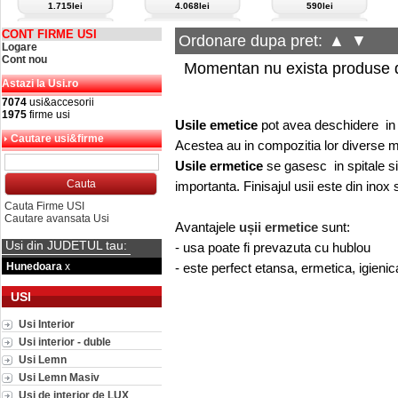
1.715lei
4.068lei
590lei
CONT FIRME USI
Ordonare dupa pret:
▲
▼
Logare
Cont nou
Momentan nu exista produse d
Astazi la Usi.ro
7074
usi&accesorii
1975
firme usi
Usile emetice
pot avea deschidere in a
Cautare usi&firme
Acestea au in compozitia lor diverse ma
Usile ermetice
se gasesc in spitale s
importanta.
Finisajul usii este din inox 
Cauta Firme USI
Cautare avansata Usi
Avantajele
ușii ermetice
sunt:
Usi din JUDETUL tau:
- usa poate fi prevazuta cu hublou
Hunedoara
x
- este perfect etansa, ermetica, igienic
USI
Usi Interior
Usi interior - duble
Usi Lemn
Usi Lemn Masiv
Usi de interior de LUX