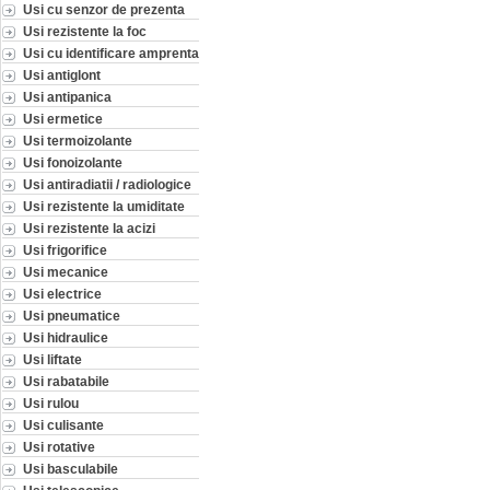
Usi cu senzor de prezenta
Usi rezistente la foc
Usi cu identificare amprenta
Usi antiglont
Usi antipanica
Usi ermetice
Usi termoizolante
Usi fonoizolante
Usi antiradiatii / radiologice
Usi rezistente la umiditate
Usi rezistente la acizi
Usi frigorifice
Usi mecanice
Usi electrice
Usi pneumatice
Usi hidraulice
Usi liftate
Usi rabatabile
Usi rulou
Usi culisante
Usi rotative
Usi basculabile