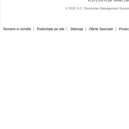
RSS
|
Usi.ro pe Twitter
|
U
© 2019
S.C. Directories Management System
Termeni si conditii
Publicitate pe site
Sitemap
Oferte Speciale
Proiec