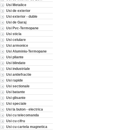
Usi Metalice
Usi de exterior
Usi exterior - duble
Usi de Garaj
Usi Pvc-Termopane
Usi sticla
Usi celulare
Usi armonice
Usi Aluminiu-Termopane
Usi pliante
Usi blindate
Usi industriale
Usi antiefractie
Usi rapide
Usi sectionale
Usi batante
Usi glisante
Usi speciale
Usi la buton - electrica
Usi cu telecomanda
Usi cu cifru
Usi cu cartela magnetica