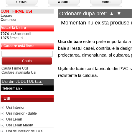
1.715lei
4.068lei
590lei
CONT FIRME USI
Ordonare dupa pret:
▲
▼
Logare
Cont nou
Momentan nu exista produse d
Astazi la Usi.ro
7074
usi&accesorii
1975
firme usi
Usa de baie
este o parte importanta a 
Cautare usi&firme
baie si restul casei, contribuie la desi
proiectarea, dimensiunea si culoarea po
Ușile de baie
sunt fabricate din PVC sa
Cauta Firme USI
Cautare avansata Usi
rezistente la caldura.
Usi din JUDETUL tau:
Teleorman
x
USI
Usi Interior
Usi interior - duble
Usi Lemn
Usi Lemn Masiv
Usi de interior de LUX