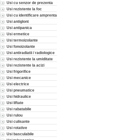
Usi cu senzor de prezenta
Usi rezistente la foc
Usi cu identificare amprenta
Usi antiglont
Usi antipanica
Usi ermetice
Usi termoizolante
Usi fonoizolante
Usi antiradiatii / radiologice
Usi rezistente la umiditate
Usi rezistente la acizi
Usi frigorifice
Usi mecanice
Usi electrice
Usi pneumatice
Usi hidraulice
Usi liftate
Usi rabatabile
Usi rulou
Usi culisante
Usi rotative
Usi basculabile