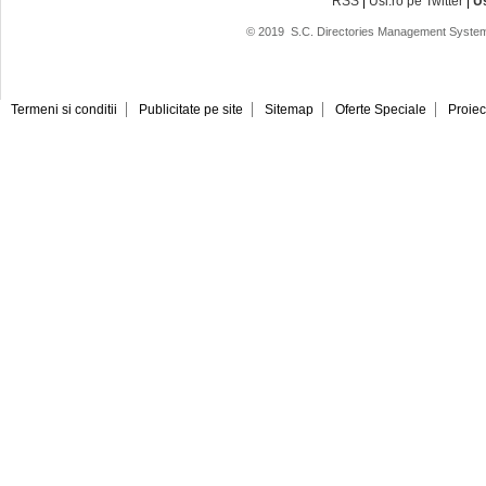
RSS
|
Usi.ro pe Twitter
|
U
© 2019
S.C. Directories Management System
Termeni si conditii
Publicitate pe site
Sitemap
Oferte Speciale
Proiec