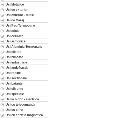
Usi Metalice
Usi de exterior
Usi exterior - duble
Usi de Garaj
Usi Pvc-Termopane
Usi sticla
Usi celulare
Usi armonice
Usi Aluminiu-Termopane
Usi pliante
Usi blindate
Usi industriale
Usi antiefractie
Usi rapide
Usi sectionale
Usi batante
Usi glisante
Usi speciale
Usi la buton - electrica
Usi cu telecomanda
Usi cu cifru
Usi cu cartela magnetica