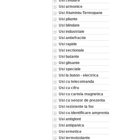
Usi celulare
Usi armonice
Usi Aluminiu-Termopane
Usi pliante
Usi blindate
Usi industriale
Usi antiefractie
Usi rapide
Usi sectionale
Usi batante
Usi glisante
Usi speciale
Usi la buton - electrica
Usi cu telecomanda
Usi cu cifru
Usi cu cartela magnetica
Usi cu senzor de prezenta
Usi rezistente la foc
Usi cu identificare amprenta
Usi antiglont
Usi antipanica
Usi ermetice
Usi termoizolante