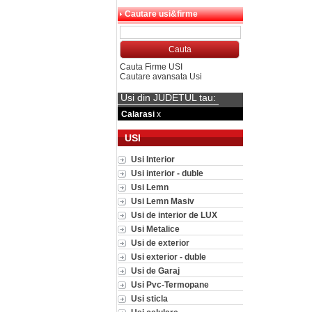
Cautare usi&firme
Cauta Firme USI
Cautare avansata Usi
Usi din JUDETUL tau:
Calarasi
x
USI
Usi Interior
Usi interior - duble
Usi Lemn
Usi Lemn Masiv
Usi de interior de LUX
Usi Metalice
Usi de exterior
Usi exterior - duble
Usi de Garaj
Usi Pvc-Termopane
Usi sticla