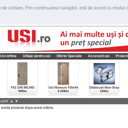
de vizitare. Prin continuarea navigării, ești de acord cu modul de
Usi ieftine
Utilaje pentru usi
Oferte Speciale
Accesorii usi
Proiect
F01 GRI INCHIS
Usi filomuro Fillo44
Deblocari Non-Stop
import Italia
590lei
2.208lei
150lei
 pret:
▲
▼
xista produse dupa acest criteriu