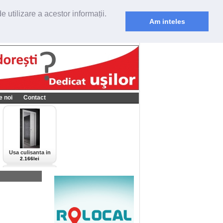
 utilizare a acestor informații.
Am inteles
e noi
Contact
Usa culisanta in
perete Scrigno,
2.166lei
model Cieca,
culoare alba-bianco