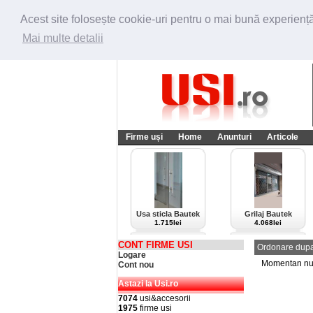
Acest site folosește cookie-uri pentru o mai bună experiență 
Mai multe detalii
Firme uși
Home
Anunturi
Articole
Usa sticla Bautek
Grilaj Bautek
1.715lei
4.068lei
CONT FIRME USI
Ordonare dupa
Logare
Momentan nu e
Cont nou
Astazi la Usi.ro
7074
usi&accesorii
1975
firme usi