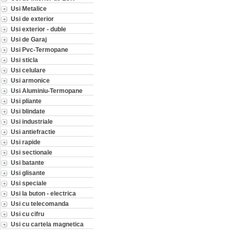
Usi Metalice
Usi de exterior
Usi exterior - duble
Usi de Garaj
Usi Pvc-Termopane
Usi sticla
Usi celulare
Usi armonice
Usi Aluminiu-Termopane
Usi pliante
Usi blindate
Usi industriale
Usi antiefractie
Usi rapide
Usi sectionale
Usi batante
Usi glisante
Usi speciale
Usi la buton - electrica
Usi cu telecomanda
Usi cu cifru
Usi cu cartela magnetica