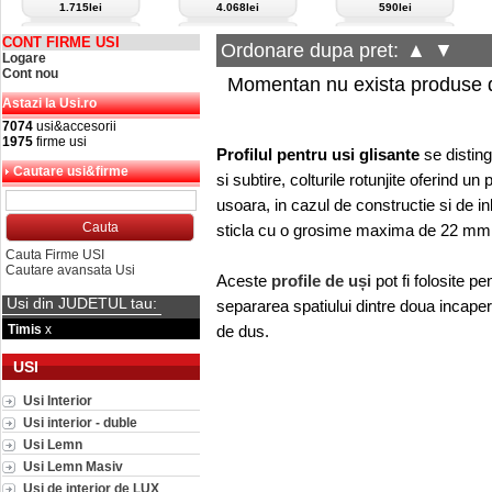
1.715lei
4.068lei
590lei
CONT FIRME USI
Ordonare dupa pret:
▲
▼
Logare
Cont nou
Momentan nu exista produse d
Astazi la Usi.ro
7074
usi&accesorii
1975
firme usi
Profilul pentru usi glisante
se disting
Cautare usi&firme
si subtire, colturile rotunjite oferind u
usoara, in cazul de constructie si de inlo
sticla cu o grosime maxima de 22 mm
Cauta Firme USI
Cautare avansata Usi
Aceste
profile de uși
pot fi folosite 
Usi din JUDETUL tau:
separarea spatiului dintre doua incaper
Timis
x
de dus.
USI
Usi Interior
Usi interior - duble
Usi Lemn
Usi Lemn Masiv
Usi de interior de LUX