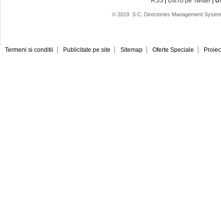
RSS
|
Usi.ro pe Twitter
|
U
© 2019
S.C. Directories Management System
Termeni si conditii
Publicitate pe site
Sitemap
Oferte Speciale
Proiec