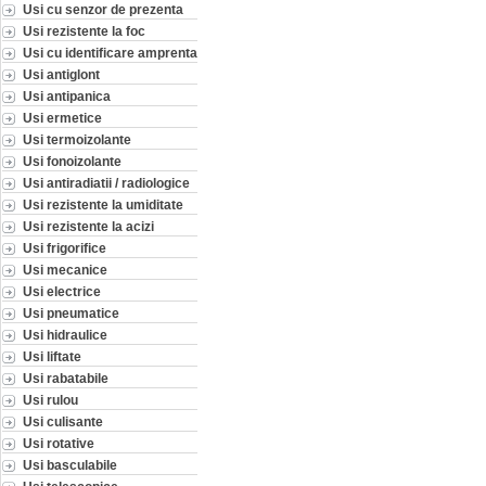
Usi cu senzor de prezenta
Usi rezistente la foc
Usi cu identificare amprenta
Usi antiglont
Usi antipanica
Usi ermetice
Usi termoizolante
Usi fonoizolante
Usi antiradiatii / radiologice
Usi rezistente la umiditate
Usi rezistente la acizi
Usi frigorifice
Usi mecanice
Usi electrice
Usi pneumatice
Usi hidraulice
Usi liftate
Usi rabatabile
Usi rulou
Usi culisante
Usi rotative
Usi basculabile