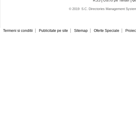
RSS
|
Usi.ro pe Twitter
|
U
© 2019
S.C. Directories Management System
Termeni si conditii
Publicitate pe site
Sitemap
Oferte Speciale
Proiec