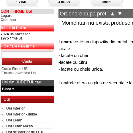
1.715lei
4.068lei
590lei
CONT FIRME USI
Ordonare dupa pret:
▲
▼
Logare
Cont nou
Momentan nu exista produse d
Astazi la Usi.ro
7074
usi&accesorii
1975
firme usi
Lacatul
este un dispozitiv din metal, fo
Cautare usi&firme
lacate:
- lacate cu chei
-lacate cu cifru
- lacate cu cheie unica.
Cauta Firme USI
Cautare avansata Usi
Usi din JUDETUL tau:
Lacătele
ofera un plus de securitate la 
Bihor
x
USI
Usi Interior
Usi interior - duble
Usi Lemn
Usi Lemn Masiv
Usi de interior de LUX