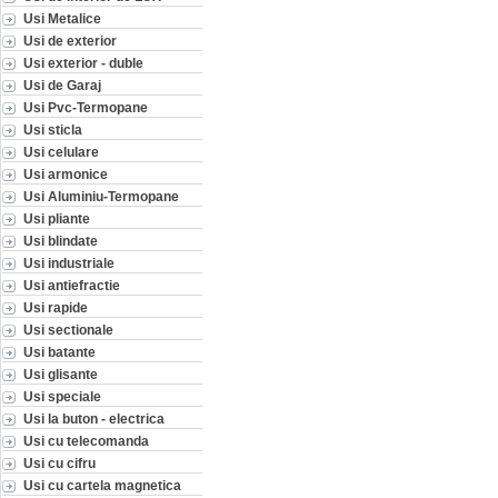
Usi Metalice
Usi de exterior
Usi exterior - duble
Usi de Garaj
Usi Pvc-Termopane
Usi sticla
Usi celulare
Usi armonice
Usi Aluminiu-Termopane
Usi pliante
Usi blindate
Usi industriale
Usi antiefractie
Usi rapide
Usi sectionale
Usi batante
Usi glisante
Usi speciale
Usi la buton - electrica
Usi cu telecomanda
Usi cu cifru
Usi cu cartela magnetica