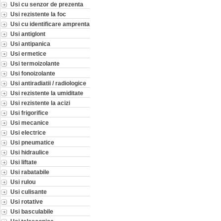
Usi cu senzor de prezenta
Usi rezistente la foc
Usi cu identificare amprenta
Usi antiglont
Usi antipanica
Usi ermetice
Usi termoizolante
Usi fonoizolante
Usi antiradiatii / radiologice
Usi rezistente la umiditate
Usi rezistente la acizi
Usi frigorifice
Usi mecanice
Usi electrice
Usi pneumatice
Usi hidraulice
Usi liftate
Usi rabatabile
Usi rulou
Usi culisante
Usi rotative
Usi basculabile