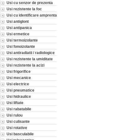
Usi cu senzor de prezenta
Usi rezistente la foc
Usi cu identificare amprenta
Usi antiglont
Usi antipanica
Usi ermetice
Usi termoizolante
Usi fonoizolante
Usi antiradiatii / radiologice
Usi rezistente la umiditate
Usi rezistente la acizi
Usi frigorifice
Usi mecanice
Usi electrice
Usi pneumatice
Usi hidraulice
Usi liftate
Usi rabatabile
Usi rulou
Usi culisante
Usi rotative
Usi basculabile