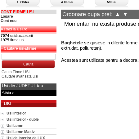
1.715lei
4.068lei
590lei
CONT FIRME USI
Ordonare dupa pret:
▲
▼
Logare
Cont nou
Momentan nu exista produse d
Astazi la Usi.ro
7074
usi&accesorii
1975
firme usi
Baghetele
se gasesc in diferite forme s
extrudat, poliuretan).
Cautare usi&firme
Acestea sunt utilizate pentru a decora s
Cauta Firme USI
Cautare avansata Usi
Usi din JUDETUL tau:
Sibiu
x
USI
Usi Interior
Usi interior - duble
Usi Lemn
Usi Lemn Masiv
Usi de interior de LUX