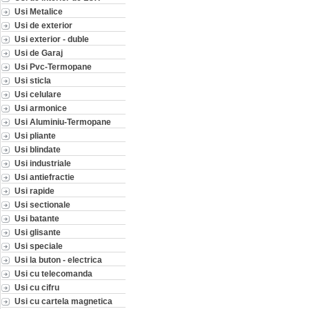
Usi Metalice
Usi de exterior
Usi exterior - duble
Usi de Garaj
Usi Pvc-Termopane
Usi sticla
Usi celulare
Usi armonice
Usi Aluminiu-Termopane
Usi pliante
Usi blindate
Usi industriale
Usi antiefractie
Usi rapide
Usi sectionale
Usi batante
Usi glisante
Usi speciale
Usi la buton - electrica
Usi cu telecomanda
Usi cu cifru
Usi cu cartela magnetica