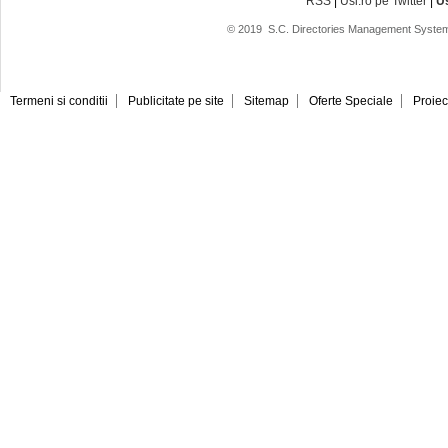
RSS
|
Usi.ro pe Twitter
|
U
© 2019
S.C. Directories Management System
Termeni si conditii
Publicitate pe site
Sitemap
Oferte Speciale
Proiec